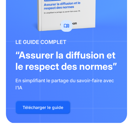
LE GUIDE COMPLET
“Assurer la diffusion et
le respect des normes”
En simplifiant le partage du savoir-faire avec
l’IA
Télécharger le guide